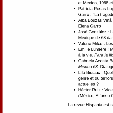
et Mexico, 1968 e
Patricia Rosas Lo
Garro : "La traged
Alba Bouzas Viná :
Elena Garro
José González : Le
Mexique de 68 dan
Valerie Miles : Lo
Emilie Lumière : 
à la vie.
Para la li
Gabriela Acosta B
México 68.
Dialog
Lîlâ Bisiaux : Quel
genre et du terro
actuelles ?
Héctor Ruiz : Viole
(México, Alfonso 
La revue Hispania est s