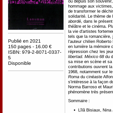
ou depuis son souvenir,
hommage aux victimes, 
de transformer le déchi
solidarité. Le thème de
abordé, dans le présent 
théâtre et le cinéma. Pl
la vie d'artistes forte
tels que la romancière,
Publié en 2021
l'auteur chilien Roberto
150 pages - 16.00 €
en lumière la mémoire d
répression chez les jeu
ISBN: 979-2-8071-0337-
libertad. México 68
du d
5
sa mise en scène et sa 
Disponible
contributions ouvrent l
1968, notamment sur le 
Roma
du cinéaste Alfon
s'intéresse à la façon 
Norma Barroso et Mauric
phénomène très présent
Sommaire :
Lîlâ Bisiaux, Nina