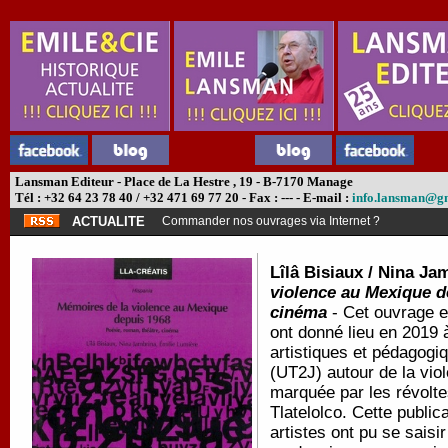
Lansman Editeur - Place de La Hestre , 19 - B-7170 Manage
Tél : +32 64 23 78 40 / +32 471 69 77 20 - Fax : --- - E-mail :
info.lansman@g
ACTUALITE
Commander nos ouvrages via Internet ?
Lîlâ Bisiaux / Nina Ja
violence au Mexique de
cinéma
- Cet ouvrage es
ont donné lieu en 2019 à
artistiques et pédagogi
(UT2J) autour de la vi
marquée par les révolte
Tlatelolco. Cette public
artistes ont pu se sais