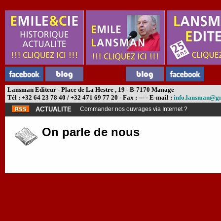
Lansman Editeur - Place de La Hestre , 19 - B-7170 Manage
Tél : +32 64 23 78 40 / +32 471 69 77 20 - Fax : --- - E-mail :
info.lansman@g
ACTUALITE
Commander nos ouvrages via Internet ?
On parle de nous