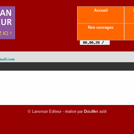
Accueil
Nos ouvrages
mail.com
© Lansman Editeur - réalisé par
D
ata
N
et asbl