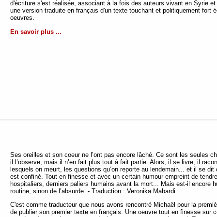
d'écriture s'est réalisée, associant à la fois des auteurs vivant en Syrie
une version traduite en français d'un texte touchant et politiquement fort é
oeuvres.
En savoir plus ...
Ses oreilles et son coeur ne l’ont pas encore lâché. Ce sont les seules ch
il l’observe, mais il n’en fait plus tout à fait partie. Alors, il se livre, il 
lesquels on meurt, les questions qu’on reporte au lendemain... et il se dit 
est confiné. Tout en finesse et avec un certain humour empreint de tend
hospitaliers, derniers paliers humains avant la mort... Mais est-il encor
routine, sinon de l’absurde. - Traduction : Veronika Mabardi.
C'est comme traducteur que nous avons rencontré Michaël pour la premiè
de publier son premier texte en français. Une oeuvre tout en finesse sur ce