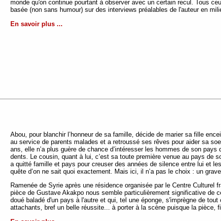
monde qu'on continue pourtant à observer avec un certain recul. Tous ceux
basée (non sans humour) sur des interviews préalables de l'auteur en mili
En savoir plus ...
Abou, pour blanchir l’honneur de sa famille, décide de marier sa fille ence
au service de parents malades et a retroussé ses rêves pour aider sa soeur 
ans, elle n’a plus guère de chance d’intéresser les hommes de son pays q
dents. Le cousin, quant à lui, c’est sa toute première venue au pays de son 
a quitté famille et pays pour creuser des années de silence entre lui et l
quête d’on ne sait quoi exactement. Mais ici, il n’a pas le choix : un grave 
Ramenée de Syrie après une résidence organisée par le Centre Culturel f
pièce de Gustave Akakpo nous semble particulièrement significative de ce 
doué baladé d'un pays à l'autre et qui, tel une éponge, s'imprègne de tout
attachants, bref un belle réussite... à porter à la scène puisque la pièce,