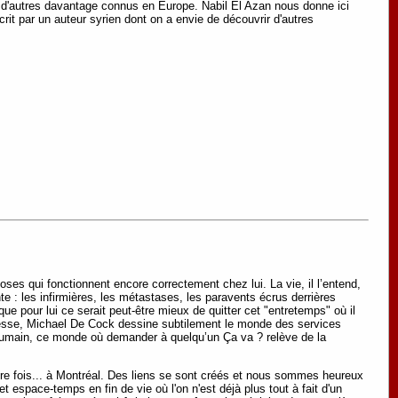
 et d'autres davantage connus en Europe. Nabil El Azan nous donne ici
crit par un auteur syrien dont on a envie de découvrir d'autres
oses qui fonctionnent encore correctement chez lui. La vie, il l’entend,
raconte : les infirmières, les métastases, les paravents écrus derrières
que pour lui ce serait peut-être mieux de quitter cet "entretemps" où il
resse, Michael De Cock dessine subtilement le monde des services
e humain, ce monde où demander à quelqu’un Ça va ? relève de la
re fois... à Montréal. Des liens se sont créés et nous sommes heureux
t espace-temps en fin de vie où l'on n'est déjà plus tout à fait d'un