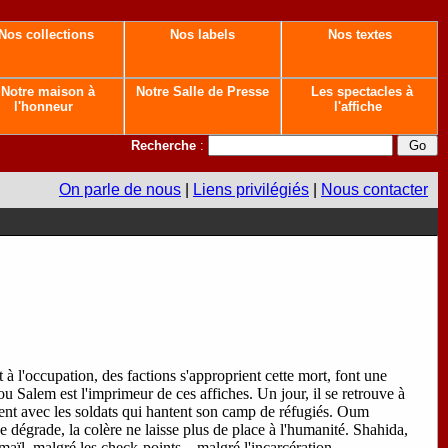
Nos collections
Nos labels
Nos textes
Notre maison à
Notre Salle de Presse
Les spectacles à
l'honneur
l'affiche
Recherche
:
On parle de nous
|
Liens privilégiés
|
Nous contacter
à l'occupation, des factions s'approprient cette mort, font une
u Salem est l'imprimeur de ces affiches. Un jour, il se retrouve à
ement avec les soldats qui hantent son camp de réfugiés. Oum
e dégrade, la colère ne laisse plus de place à l'humanité. Shahida,
maïl, malgré les check-points... malgré l'incarcération