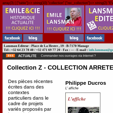
array(3) { ["table"]=> string(10) "collection" ["rec_collection"]=> string(2) "EV
Lansman Editeur - Place de La Hestre , 19 - B-7170 Manage
Tél : +32 64 23 78 40 / +32 471 69 77 20 - Fax : --- - E-mail :
info.lansman@g
ACTUALITE
Abonnement théâtre ?
Collection Z - COLLECTION ARRETEE
Des pièces récentes
Philippe Ducros
écrites dans des
L' affiche
contextes
particuliers dans le
cadre de projets
variés proposés par