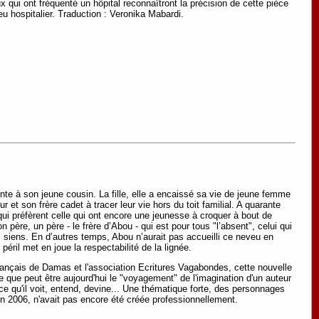
 qui ont fréquenté un hôpital reconnaîtront la précision de cette pièce
eu hospitalier. Traduction : Veronika Mabardi.
inte à son jeune cousin. La fille, elle a encaissé sa vie de jeune femme
et son frère cadet à tracer leur vie hors du toit familial. A quarante
ui préfèrent celle qui ont encore une jeunesse à croquer à bout de
père, un père - le frère d’Abou - qui est pour tous "l’absent", celui qui
es siens. En d’autres temps, Abou n’aurait pas accueilli ce neveu en
péril met en joue la respectabilité de la lignée.
rançais de Damas et l'association Ecritures Vagabondes, cette nouvelle
que peut être aujourd'hui le "voyagement" de l'imagination d'un auteur
 ce qu'il voit, entend, devine... Une thématique forte, des personnages
 fin 2006, n'avait pas encore été créée professionnellement.