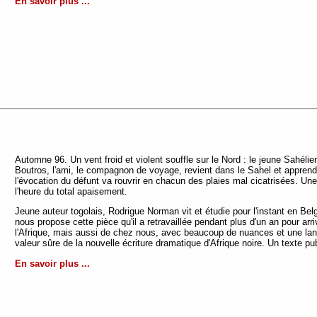
En savoir plus ...
Automne 96. Un vent froid et violent souffle sur le Nord : le jeune Sahélie
Boutros, l'ami, le compagnon de voyage, revient dans le Sahel et apprend 
l'évocation du défunt va rouvrir en chacun des plaies mal cicatrisées. Une 
l'heure du total apaisement.
Jeune auteur togolais, Rodrigue Norman vit et étudie pour l'instant en Belg
nous propose cette pièce qu'il a retravaillée pendant plus d'un an pour arri
l'Afrique, mais aussi de chez nous, avec beaucoup de nuances et une lan
valeur sûre de la nouvelle écriture dramatique d'Afrique noire. Un texte p
En savoir plus ...