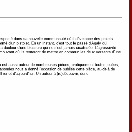
 respecté dans sa nouvelle communauté où il développe des projets
mé d'un pistolet. En un instant, c'est tout le passé d'Agaly qui
 la douleur d'une blessure qui ne s'est jamais cicatrisée. L'agressivité
 émouvant où ils tenteront de mettre en commun les deux versants d'une
lo est aussi auteur de nombreuses pièces, pratiquement toutes jouées,
bondes nous a donné l'occasion de publiée cette pièce, au-delà de
'hier et d'aujourd'hui. Un auteur à (re)découvrir, donc.