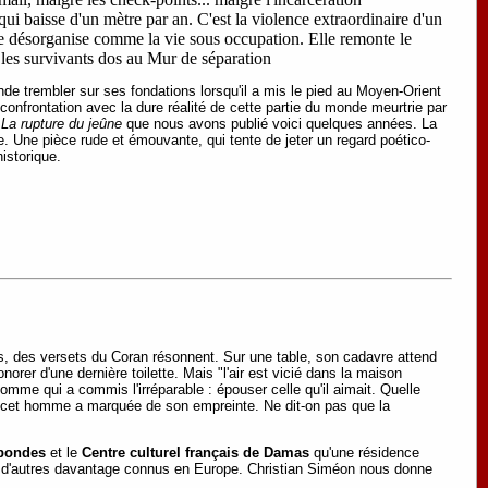
e qui baisse d'un mètre par an. C'est la violence extraordinaire d'un
 se désorganise comme la vie sous occupation. Elle remonte le
 les survivants dos au Mur de séparation
de trembler sur ses fondations lorsqu'il a mis le pied au Moyen-Orient
 confrontation avec la dure réalité de cette partie du monde meurtrie par
t
La rupture du jeûne
que nous avons publié voici quelques années. La
. Une pièce rude et émouvante, qui tente de jeter un regard poético-
historique.
, des versets du Coran résonnent. Sur une table, son cadavre attend
rer d'une dernière toilette. Mais "l'air est vicié dans la maison
mme qui a commis l'irréparable : épouser celle qu'il aimait. Quelle
que cet homme a marquée de son empreinte. Ne dit-on pas que la
abondes
et le
Centre culturel français de Damas
qu'une résidence
e et d'autres davantage connus en Europe. Christian Siméon nous donne