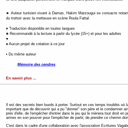
► Auteur tunisien vivant à Damas, Hakim Marzougui se consacre notamm
du trottoir avec la metteuse en scène Roula Fattal.
♦ Traduction disponible en toutes langues
♣ Recommandé à la lecture à partir du lycée (15+) et pour les adultes
♥
♠ Aucun projet de création à ce jour
• Du même auteur
Mémoire des cendres
En savoir plus ...
Il est des secrets bien lourds à porter. Surtout en ces temps troublés où l
important que de découvrir qui a pu "donner" son père et le condamner ainsi
près d'elle, de l'empêcher d'entrer dans le jeu qui le mènera tout droit en pr
armes en son pouvoir pour l'empêcher de partir, de prendre ce chemin dont e
C'est dans le cadre d'une collaboration avec l'association Ecritures Vaga