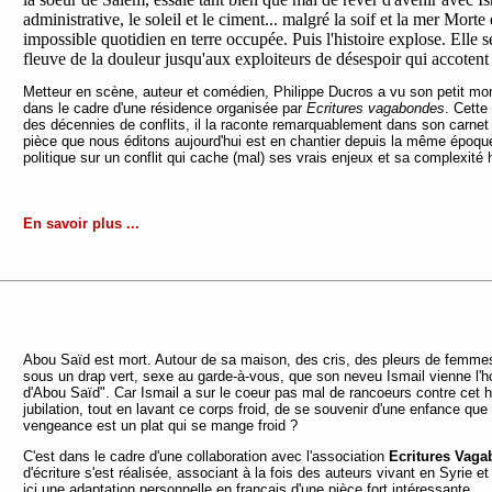
administrative, le soleil et le ciment... malgré la soif et la mer Mort
impossible quotidien en terre occupée. Puis l'histoire explose. Elle
fleuve de la douleur jusqu'aux exploiteurs de désespoir qui accotent
Metteur en scène, auteur et comédien, Philippe Ducros a vu son petit mon
dans le cadre d'une résidence organisée par
Ecritures vagabondes
. Cette
des décennies de conflits, il la raconte remarquablement dans son carne
pièce que nous éditons aujourd'hui est en chantier depuis la même époque
politique sur un conflit qui cache (mal) ses vrais enjeux et sa complexité 
En savoir plus ...
Abou Saïd est mort. Autour de sa maison, des cris, des pleurs de femmes
sous un drap vert, sexe au garde-à-vous, que son neveu Ismail vienne l'hono
d'Abou Saïd". Car Ismail a sur le coeur pas mal de rancoeurs contre cet ho
jubilation, tout en lavant ce corps froid, de se souvenir d'une enfance 
vengeance est un plat qui se mange froid ?
C'est dans le cadre d'une collaboration avec l'association
Ecritures Vag
d'écriture s'est réalisée, associant à la fois des auteurs vivant en Syri
ici une adaptation personnelle en français d'une pièce fort intéressante.