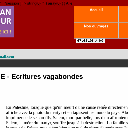
" ["session"]=> string(0) "" } array(0) { } Allé
Accueil
Nos ouvrages
mail.com
 - Ecritures vagabondes
En Palestine, lorsque quelqu'un meurt d'une cause reliée directement 
affiche avec la photo du martyr et en tapissent les murs du pays. Abo
imprimer celle se son fils, Salem, mort par belle, lors d'un affront
Salem, la mère du martyr, souffre jusqu'à la destruction. La famille s
la soeur de Salem, essaie tant bien que mal de rêver d'avenir avec Is