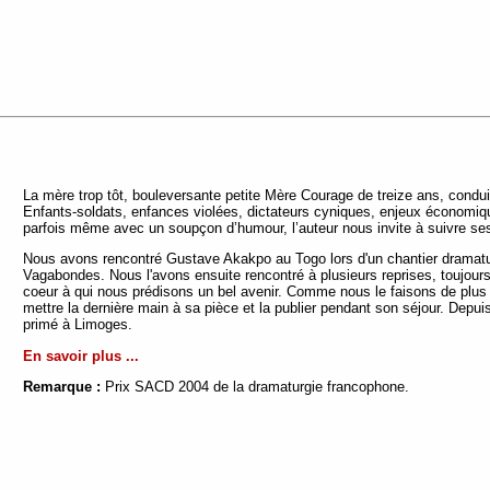
La mère trop tôt, bouleversante petite Mère Courage de treize ans, conduit
Enfants-soldats, enfances violées, dictateurs cyniques, enjeux économiqu
parfois même avec un soupçon d’humour, l’auteur nous invite à suivre se
Nous avons rencontré Gustave Akakpo au Togo lors d'un chantier dramaturg
Vagabondes. Nous l'avons ensuite rencontré à plusieurs reprises, toujours
coeur à qui nous prédisons un bel avenir. Comme nous le faisons de plus 
mettre la dernière main à sa pièce et la publier pendant son séjour. Depu
primé à Limoges.
En savoir plus ...
Remarque :
Prix SACD 2004 de la dramaturgie francophone.