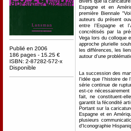
divers que la caricature
Espagne et en Amériq
première Biennale "Voi
auteurs du présent ouv
entre l’Espagne et l
concrétisés par la pr
Vega lors du colloque 
approche plurielle souh
Publié en 2006
les différences, les li
186 pages - 15.25 €
autour d’une probléma
ISBN: 2-87282-572-x
Disponible
La succession des manif
l’idée que l’histoire de
série continue de ruptu
est-ce nécessairement 
fait, ne constituent-e
garantit la fécondité art
Portant sur la caricatur
Espagne et en Amériqu
plusieurs communicati
d’Iconographie Hispani