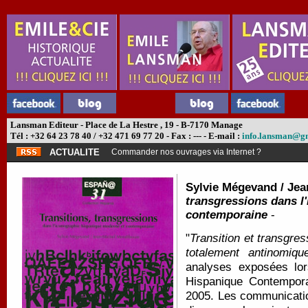
Lansman Editeur - Place de La Hestre , 19 - B-7170 Manage
Tél : +32 64 23 78 40 / +32 471 69 77 20 - Fax : --- - E-mail :
info.lansman@g
ACTUALITE
Commander nos ouvrages via Internet ?
Sylvie Mégevand / Je
transgressions dans l
contemporaine
-
"
Transition et transgres
totalement antinomiqu
analyses exposées lor
Hispanique Contempora
2005. Les communicatio