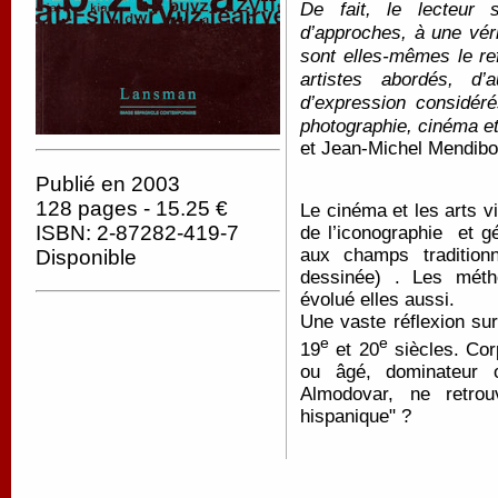
De fait, le lecteur 
d’approches, à une véri
sont elles-mêmes le ref
artistes abordés, d
d’expression considéré
photographie, cinéma 
et Jean-Michel Mendibo
Publié en 2003
128 pages - 15.25 €
Le cinéma et les arts v
ISBN: 2-87282-419-7
de l’iconographie
et g
aux champs traditionn
Disponible
dessinée) . Les méth
évolué elles aussi.
Une vaste réflexion su
e
e
19
et 20
siècles. Corp
ou âgé, dominateur 
Almodovar, ne retro
hispanique" ?