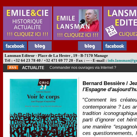
Lansman Editeur - Place de La Hestre , 19 - B-7170 Manage
Tél : +32 64 23 78 40 / +32 471 69 77 20 - Fax : --- - E-mail :
info.lansman@g
ACTUALITE
Commander nos ouvrages via Internet ?
Bernard Bessière / Je
l'Espagne d'aujourd'hu
"
Comment les créateur
contemporaine ? Les ar
tradition iconographiq
parti d’ignorer cet hér
une manière
"
espagnol
ces questionnements, l