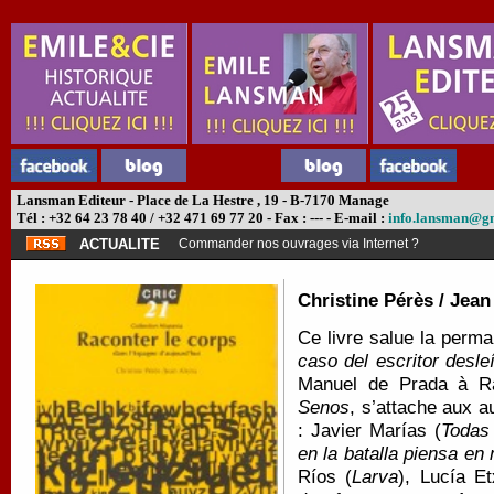
Lansman Editeur - Place de La Hestre , 19 - B-7170 Manage
Tél : +32 64 23 78 40 / +32 471 69 77 20 - Fax : --- - E-mail :
info.lansman@g
ACTUALITE
Commander nos ouvrages via Internet ?
Christine Pérès / Jean
Ce livre salue la perm
caso del escritor desle
Manuel de Prada à 
Senos
, s’attache aux a
: Javier Marías (
Todas
en la batalla piensa en
Ríos (
Larva
), Lucía Et