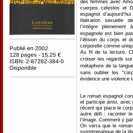
des femmes avec Amor,
cuerpos celestes et D
espagnol d’aujourd’hu
libération sexuelle d
l’intègre pleinement à
espagnole est bien pas
l’élision du corps et 
corporelle comme unique
Publié en 2002
Au fil de la lecture, 
128 pages - 15.25 €
croiser les regards sur
ISBN: 2-87282-384-0
métaphore de la langu
Disponible
sans oublier les
"
cor
évidence une violence la
Le roman espagnol cont
et participe ainsi, ave
récent qui place le corp
autre défi : raconter l
l’image. Comment y parv
On verra que le roman 
symptomatique de la lib