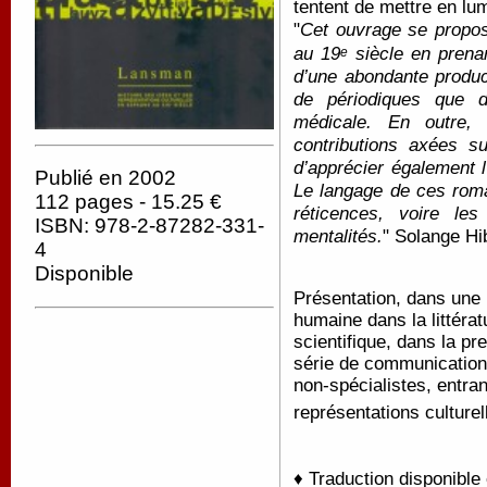
tentent de mettre en lum
"
Cet ouvrage se propos
au 19
siècle en prenan
e
d’une abondante product
de périodiques que de
médicale. En outre, 
contributions axées su
d’apprécier également l
Publié en 2002
Le langage de ces rom
112 pages - 15.25 €
réticences, voire les
ISBN: 978-2-87282-331-
mentalités.
" Solange Hi
4
Disponible
Présentation, dans une 
humaine dans la littéra
scientifique, dans la pr
série de communication
non-spécialistes, entran
représentations culture
♦ Traduction disponible