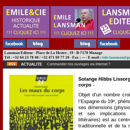
Lansman Editeur - Place de La Hestre , 19 - B-7170 Manage
Tél : +32 64 23 78 40 / +32 471 69 77 20 - Fax : --- - E-mail :
info.lansman@g
ACTUALITE
Commander nos ouvrages via Internet ?
Solange Hibbs Lissorg
corps
-
Objet d’un nombre croi
l’Espagne du 19
, phén
e
ses dimensions (physio
et ses implications (
littéraires) est au cen
traditionnelle et de l