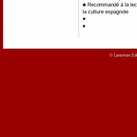
♣ Recommandé à la lect
la culture espagnole
♥
♠
© Lansman Edit