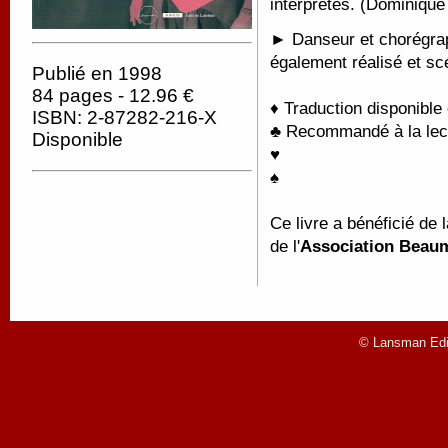
interprètes. (Dominique
► Danseur et chorégrap
également réalisé et sc
Publié en 1998
84 pages - 12.96 €
♦ Traduction disponible 
ISBN: 2-87282-216-X
♣ Recommandé à la lect
Disponible
♥
♠
Ce livre a bénéficié de 
de l'
Association Beau
© Lansman Edit