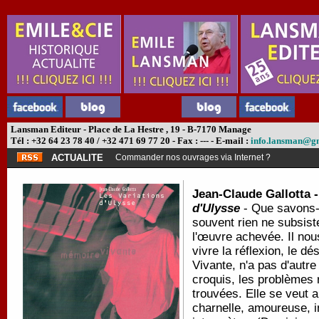
Lansman Editeur - Place de La Hestre , 19 - B-7170 Manage
Tél : +32 64 23 78 40 / +32 471 69 77 20 - Fax : --- - E-mail :
info.lansman@g
ACTUALITE
Commander nos ouvrages via Internet ?
Jean-Claude Gallotta 
d'Ulysse
- Que savons-
souvent rien ne subsist
l'œuvre achevée. Il nou
vivre la réflexion, le d
Vivante, n'a pas d'autre
croquis, les problèmes 
trouvées. Elle se veut 
charnelle, amoureuse, in