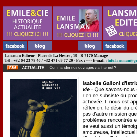
Lansman Editeur - Place de La Hestre , 19 - B-7170 Manage
Tél : +32 64 23 78 40 / +32 471 69 77 20 - Fax : --- - E-mail :
info.lansman@g
ACTUALITE
Commander nos ouvrages via Internet ?
Isabelle Galloni d'Istri
vie
-
Que savons-nous d
rien ne subsiste du proc
achevée. Il nous est app
réflexion, le désir du c
pas d'autre mission que 
problèmes rencontrés en
se veut aussi un témoig
amoureuse, intellectuell