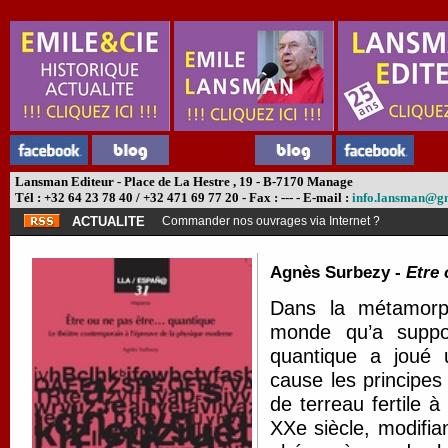
Lansman Editeur - Place de La Hestre , 19 - B-7170 Manage
Tél : +32 64 23 78 40 / +32 471 69 77 20 - Fax : --- - E-mail :
info.lansman@g
ACTUALITE
Commander nos ouvrages via Internet ?
Agnès Surbezy -
Etre 
Dans la métamorph
monde qu’a suppos
quantique a joué 
cause les principes
de terreau fertile à
XXe siècle, modifia