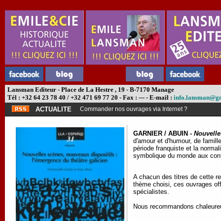
Lansman Editeur - Place de La Hestre , 19 - B-7170 Manage
Tél : +32 64 23 78 40 / +32 471 69 77 20 - Fax : --- - E-mail :
info.lansman@g
ACTUALITE
Commander nos ouvrages via Internet ?
GARNIER / ABUIN -
Nouvelle
d'amour et d'humour, de famille
période franquiste et la normal
symbolique du monde aux confin
A chacun des titres de cette re
thème choisi, ces ouvrages off
spécialistes.
Nous recommandons chaleureusem