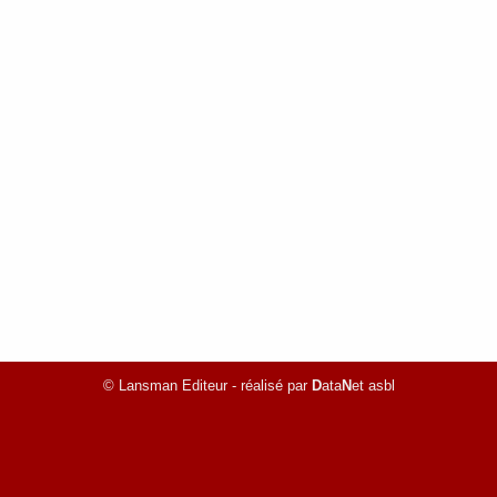
© Lansman Editeur - réalisé par
D
ata
N
et asbl