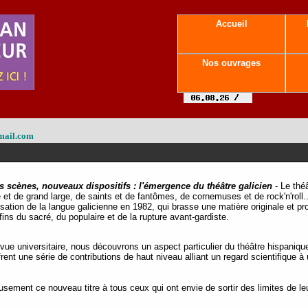
Accueil
Nos ouvrages
mail.com
s scènes, nouveaux dispositifs : l'émergence du théâtre galicien
- Le théâ
 et de grand large, de saints et de fantômes, de cornemuses et de rock'n'roll..
isation de la langue galicienne en 1982, qui brasse une matière originale et pr
s du sacré, du populaire et de la rupture avant-gardiste.
vue universitaire, nous découvrons un aspect particulier du théâtre hispanique
rent une série de contributions de haut niveau alliant un regard scientifique
ent ce nouveau titre à tous ceux qui ont envie de sortir des limites de leur