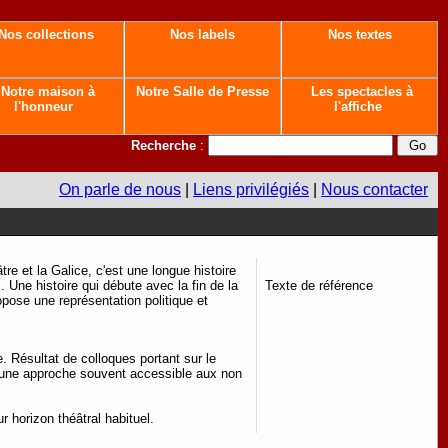
Nos collections
Nos labels
Nos textes
Notre maison à
Notre Salle de Presse
Les spectacles à
l'honneur
l'affiche
Recherche
:
On parle de nous
|
Liens privilégiés
|
Nous contacter
tre et la Galice, c'est une longue histoire
. Une histoire qui débute avec la fin de la
Texte de référence
opose une représentation politique et
. Résultat de colloques portant sur le
 à une approche souvent accessible aux non
 horizon théâtral habituel.