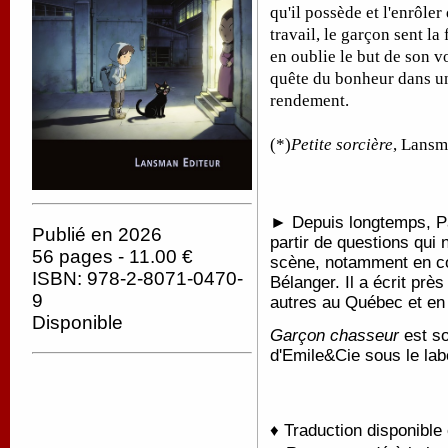
qu'il possède et l'enrôle
travail, le garçon sent la 
en oublie le but de son 
quête du bonheur dans un
rendement.
(*)
Petite sorcière
, Lansm
► Depuis longtemps, Pa
Publié en 2026
partir de questions qui n
56 pages - 11.00 €
scène, notamment en co
ISBN: 978-2-8071-0470-
Bélanger. Il a écrit prè
9
autres au Québec et en
Disponible
Garçon chasseur
est so
d'Emile&Cie sous le la
♦ Traduction disponible