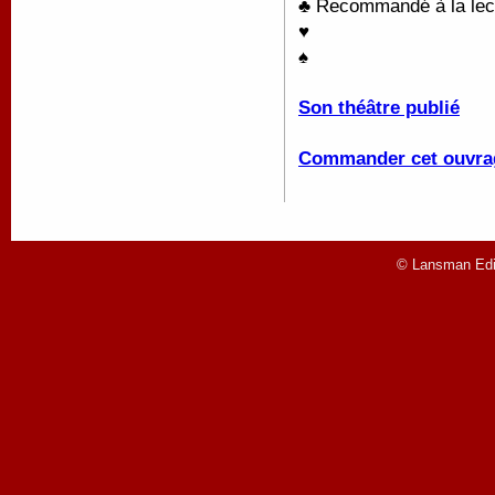
♣ Recommandé à la lectu
♥
♠
Son théâtre publié
Commander cet ouvra
© Lansman Edit