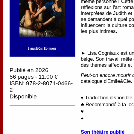
même personne ! Cette h
réflexions sur l'art rom
interprètes de Judith et
se demandent à quel poi
influencent la culture 
les plus intimes.
► Lisa Cogniaux est une
belge. Son travail mêle é
des thèmes affectifs et
Publié en 2026
Peut-on encore mourir 
56 pages - 11.00 €
catalogue d'Emile&Cie. 
ISBN: 978-2-8071-0466-
2
Disponible
♦ Traduction disponible
♣ Recommandé à la lectu
♥
♠
Son théâtre publié