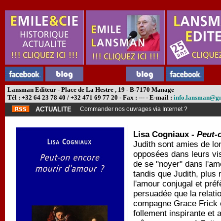
Lansman Editeur - Place de La Hestre , 19 - B-7170 Manage
Tél : +32 64 23 78 40 / +32 471 69 77 20 - Fax : --- - E-mail :
info.lansman@g
ACTUALITE
Commander nos ouvrages via Internet ?
Lisa Cogniaux -
Peut-
Judith sont amies de lon
opposées dans leurs vi
de se "noyer" dans l'a
tandis que Judith, plus 
l'amour conjugal et préfè
persuadée que la relati
compagne Grace Frick ét
follement inspirante et a