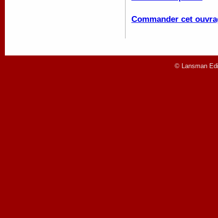
Commander cet ouvra
© Lansman Edit