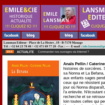
Lansman Editeur - Place de La Hestre , 19 - B-7170 Manage
Tél : +32 64 23 78 40 / +32 471 69 77 20 - Fax : --- - E-mail :
info.lansman@g
ACTUALITE
Commander nos ouvrages via Internet ?
Anaïs Pellin / Caterine
histoires de sorcières. 
sa Nonna et La Befana, 
aux enfants sages pend
ceux qui ne résistent pa
jour où Nonna disparaît,
l'a enlevée. N'écoutant
recherche et se retrouv
loin toutes celles qui 