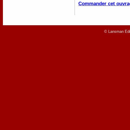
Commander cet ouvra
© Lansman Edit