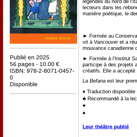
légendes du nord de l'It
lecteurs dans les rebon
manière poétique, le de
► Formée au Conservato
vit à Vancouver et a ré
mouvance canadienne d
Publié en 2025
►
Formée à l'Institut S
56 pages - 10.00 €
participe à des projets 
ISBN: 978-2-8071-0457-
créatifs. Elle a accepté 
0
La Befana
est leur pre
Disponible
♦ Traduction disponible
♣ Recommandé à la lectu
♥
♠
Leur théâtre publié