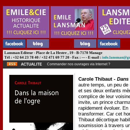
Lansman Editeur - Place de La Hestre , 19 - B-7170 Manage
Tél : +32 64 23 78 40 / +32 471 69 77 20 - Fax : --- - E-mail :
info.lansman@g
ACTUALITE
Commander nos ouvrages via Internet ?
Carole Thibaut -
Dans 
autre temps, un peu de
et ses deux enfants mè
complice de leur voisin
invite, un prince charma
rapidement évoluer. En
transformer. Car cet ho
Thibaut décortique hab
soumission à travers un