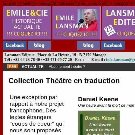
array(3) { ["table"]=> string(10) "collection" ["rec_collection"]=> string(3) "TT
Lansman Editeur - Place de La Hestre , 19 - B-7170 Manage
Tél : +32 64 23 78 40 / +32 471 69 77 20 - Fax : --- - E-mail :
info.lansman@g
ACTUALITE
Abonnement théâtre ?
Collection Théâtre en traduction
Une exception par
Daniel Keene
rapport à notre projet
Une heure avant la mort de mon 
francophone. Des
textes étrangers
"coups de coeur" qui
nous sont proposés